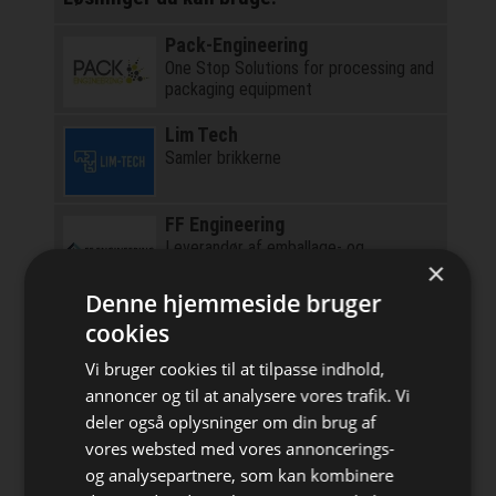
Pack-Engineering
One Stop Solutions for processing and
packaging equipment
Lim Tech
Samler brikkerne
FF Engineering
Leverandør af emballage- og
×
produktionsudstyr
Denne hjemmeside bruger
FoodTech
cookies
Nordens førende destina- tion for
fødevareteknologi
Vi bruger cookies til at tilpasse indhold,
annoncer og til at analysere vores trafik. Vi
Få navn og logo her!
deler også oplysninger om din brug af
Denne annonce vises over 20.000
gange årligt
vores websted med vores annoncerings-
og analysepartnere, som kan kombinere
Primoreels