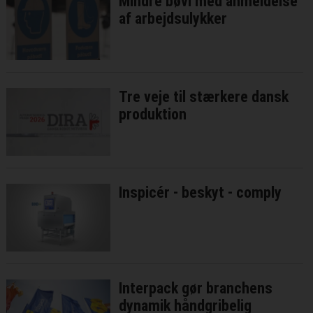
Mindre bøvl med anmeldelse
af arbejdsulykker
Tre veje til stærkere dansk
produktion
Inspicér - beskyt - comply
Interpack gør branchens
dynamik håndgribelig