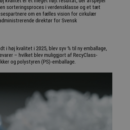
j kvalitet er et meget højt resultat, der afspejler
en sorteringsproces i verdensklasse og et tæt
espartnere om en fælles vision for cirkulær
administrerende direktør for Svensk
 i høj kvalitet i 2025, blev syv % til ny emballage,
evarer – hvilket blev muliggjort af RecyClass-
bakker og polystyren (PS)-emballage.