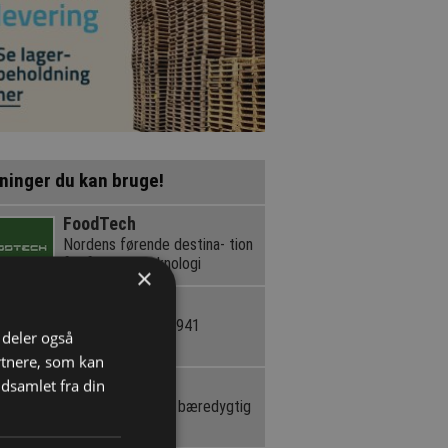
ninger du kan bruge!
FoodTech
Nordens førende destina- tion
for fødevareteknologi
×
Pro-Glue
Industrilim siden 1941
i deler også
rtnere, som kan
Gludan
dsamlet fra din
Bæredygtig lim til bæredygtig
produktion