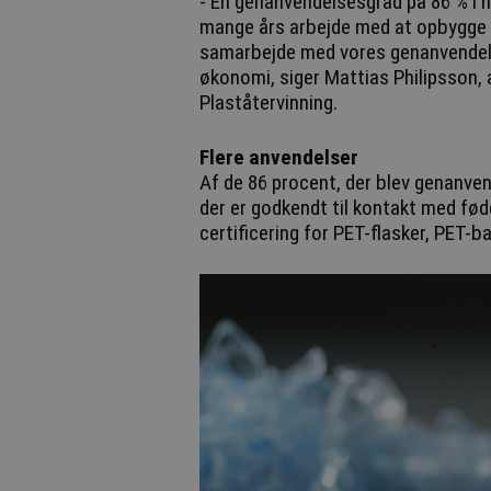
- En genanvendelsesgrad på 86 % i hø
mange års arbejde med at opbygge 
samarbejde med vores genanvendels
økonomi, siger Mattias Philipsson, 
Plaståtervinning.
Flere anvendelser
Af de 86 procent, der blev genanvendt
der er godkendt til kontakt med fød
certificering for PET-flasker, PET-