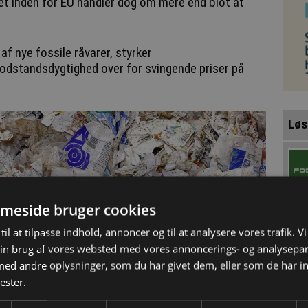
t inden for EU handler dog om mere end blot at
f nye fossile råvarer, styrker
odstandsdygtighed over for svingende priser på
Løs
meside bruger cookies
til at tilpasse indhold, annoncer og til at analysere vores trafik. V
in brug af vores websted med vores annoncerings- og analysepa
d andre oplysninger, som du har givet dem, eller som de har in
ester.