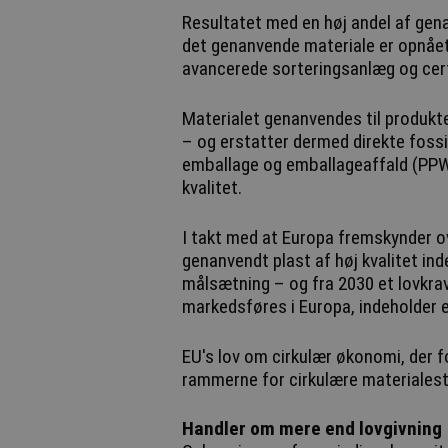
Resultatet med en høj andel af gena
det genanvende materiale er opnået
avancerede sorteringsanlæg og cer
Materialet genanvendes til produkte
– og erstatter dermed direkte fossil
emballage og emballageaffald (PPW
kvalitet.
I takt med at Europa fremskynder ov
genanvendt plast af høj kvalitet ind
målsætning – og fra 2030 et lovkrav
markedsføres i Europa, indeholder
EU's lov om cirkulær økonomi, der fo
rammerne for cirkulære materiales
Handler om mere end lovgivning