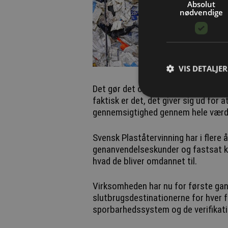
Absolut
nødvendige
VIS DETALJER
Det gør det også lettere at kontroll
faktisk er det, det giver sig ud for
gennemsigtighed gennem hele værdik
Svensk Plaståtervinning har i fler
genanvendelseskunder og fastsat kra
hvad de bliver omdannet til.
Virksomheden har nu for første ga
slutbrugsdestinationerne for hver f
sporbarhedssystem og de verifikati