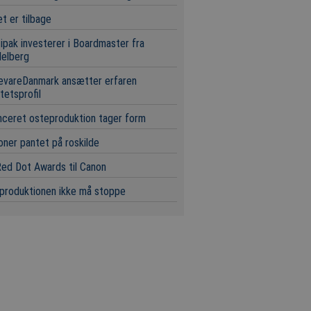
t er tilbage
ipak investerer i Boardmaster fra
delberg
evareDanmark ansætter erfaren
itetsprofil
ceret osteproduktion tager form
ioner pantet på roskilde
ed Dot Awards til Canon
produktionen ikke må stoppe