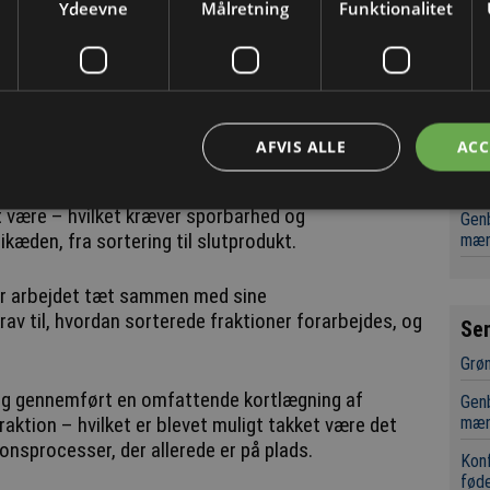
Ydeevne
Målretning
Funktionalitet
Me
Låge
Kon
føde
AFVIS ALLE
ACC
Grøn
ere og verificere, at genvundet materiale rent
 at være – hvilket kræver sporbarhed og
Genb
æden, fra sortering til slutprodukt.
mæn
e år arbejdet tæt sammen med sine
v til, hvordan sorterede fraktioner forarbejdes, og
Se
Grøn
ng gennemført en omfattende kortlægning af
Genb
mæn
raktion – hvilket er blevet muligt takket være det
onsprocesser, der allerede er på plads.
Kon
føde