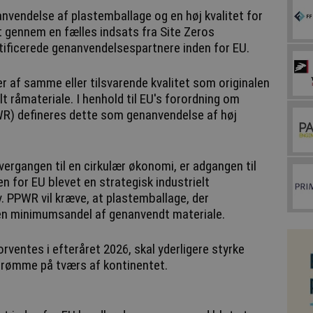
nvendelse af plastemballage og en høj kvalitet for
 gennem en fælles indsats fra Site Zeros
tificerede genanvendelsespartnere inden for EU.
r af samme eller tilsvarende kvalitet som originalen
t råmateriale. I henhold til EU's forordning om
R) defineres dette som genanvendelse af høj
ergangen til en cirkulær økonomi, er adgangen til
en for EU blevet en strategisk industrielt
. PPWR vil kræve, at plastemballage, der
 en minimumsandel af genanvendt materiale.
rventes i efteråret 2026, skal yderligere styrke
trømme på tværs af kontinentet.