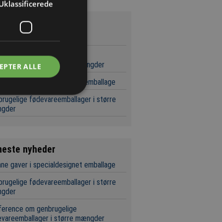
Uklassificerede
st læste
t er tilbage
ference om genbrugelige
vareemballager i større mængder
EPTER ALLE
ne gaver i specialdesignet emballage
rugelige fødevareemballager i større
gder
neste nyheder
ne gaver i specialdesignet emballage
rugelige fødevareemballager i større
gder
ference om genbrugelige
vareemballager i større mængder