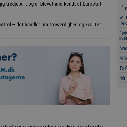
ig tredjepart og er blevet anerkendt af Eurostat
Låge
Wint
Hei
ontrol – det handler om troværdighed og kvalitet.
Fød
kval
Avan
Mill
To R
Når 