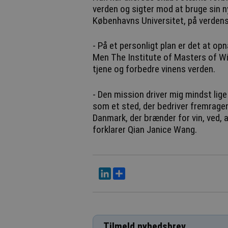
verden og sigter mod at bruge sin n
Københavns Universitet, på verdens
- På et personligt plan er det at op
Men The Institute of Masters of Win
tjene og forbedre vinens verden.
- Den mission driver mig mindst lig
som et sted, der bedriver fremragend
Danmark, der brænder for vin, ved, 
forklarer Qian Janice Wang.
LinkedIn
Del
Tilmeld nyhedsbrev