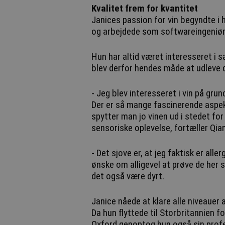
Kvalitet frem for kvantitet
Janices passion for vin begyndte i h
og arbejdede som softwareingeniør
Hun har altid været interesseret i 
blev derfor hendes måde at udleve 
- Jeg blev interesseret i vin på gru
Der er så mange fascinerende aspekt
spytter man jo vinen ud i stedet fo
sensoriske oplevelse, fortæller Qian
- Det sjove er, at jeg faktisk er alle
ønske om alligevel at prøve de her sk
det også være dyrt.
Janice nåede at klare alle niveauer 
Da hun flyttede til Storbritannien f
Oxford genoptog hun også sin profes