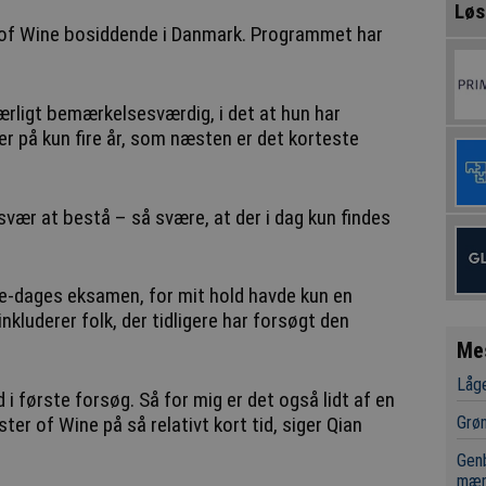
Løs
 of Wine bosiddende i Danmark. Programmet har
rligt bemærkelsesværdig, i det at hun har
r på kun fire år, som næsten er det korteste
vær at bestå – så svære, at der i dag kun findes
re-dages eksamen, for mit hold havde kun en
kluderer folk, der tidligere har forsøgt den
Me
Låge
d i første forsøg. Så for mig er det også lidt af en
Grøn
ter of Wine på så relativt kort tid, siger Qian
Genb
mæn