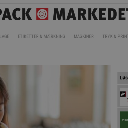
LAGE
ETIKETTER & MÆRKNING
MASKINER
TRYK & PRIN
Løs