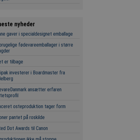
neste nyheder
ne gaver i specialdesignet emballage
rugelige fødevareemballager i større
gder
t er tilbage
ipak investerer i Boardmaster fra
delberg
evareDanmark ansætter erfaren
itetsprofil
ceret osteproduktion tager form
ioner pantet på roskilde
ed Dot Awards til Canon
produktionen ikke må stoppe