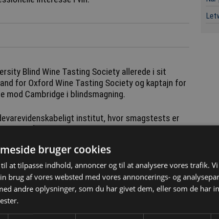
Letv
ersity Blind Wine Tasting Society allerede i sit
mand for Oxford Wine Tasting Society og kaptajn for
ede mod Cambridge i blindsmagning.
fødevarevidenskabeligt institut, hvor smagstests er
get tid på at arrangere blindsmagninger.
meside bruger cookies
gninger om året i mine roller i Oxford Wine Tasting
til at tilpasse indhold, annoncer og til at analysere vores trafik. V
in brug af vores websted med vores annoncerings- og analysepa
d andre oplysninger, som du har givet dem, eller som de har in
l Master of Wine skal man skrive en
ester.
n og sektionslederen på sin akademiske ekspertise