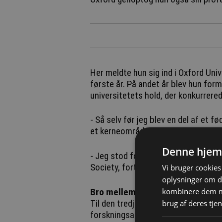
Her meldte hun sig ind i Oxford Univ
første år. På andet år blev hun for
universitetets hold, der konkurrer
- Så selv før jeg blev en del af et 
et kerneområde, havde jeg brugt me
Denne hjem
- Jeg stod for omkring 60-70 vinsma
Society, fortæller hun.
Vi bruger cookies 
oplysninger om d
kombinere dem me
Bro mellem to verdener
Til den tredje og sidste eksamen ti
brug af deres tjen
forskningsartikel. Her trak lektore