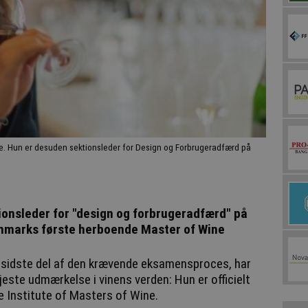
e. Hun er desuden sektionsleder for Design og Forbrugeradfærd på
ionsleder for "design og forbrugeradfærd" på
anmarks første herboende Master of Wine
g sidste del af den krævende eksamensproces, har
ste udmærkelse i vinens verden: Hun er officielt
he Institute of Masters of Wine.