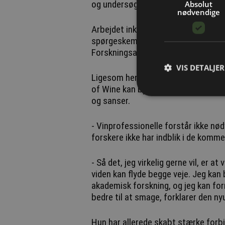
og undersøgte, hvordan mennesker op
Absolut
nødvendige
Arbejdet inkluderer både kemisk ana
spørgeskema og en fysisk smagstes
Forskningsartiklen kan findes her.
VIS DETALJER
Ligesom hendes artikel gør, så håb
of Wine kan bygge bro mellem vinb
og sanser.
- Vinprofessionelle forstår ikke n
forskere ikke har indblik i de kommer
- Så det, jeg virkelig gerne vil, er
viden kan flyde begge veje. Jeg kan 
akademisk forskning, og jeg kan for
bedre til at smage, forklarer den n
Hun har allerede skabt stærke forbi