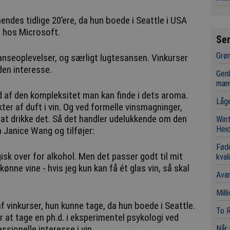
endes tidlige 20’ere, da hun boede i Seattle i USA
 hos Microsoft.
Se
Grøn
sanseoplevelser, og særligt lugtesansen. Vinkurser
den interesse.
Genb
mæn
nd af den kompleksitet man kan finde i dets aroma.
Låge
er af duft i vin. Og ved formelle vinsmagninger,
r at drikke det. Så det handler udelukkende om den
Wint
Hei
 Janice Wang og tilføjer:
Fød
rgisk over for alkohol. Men det passer godt til mit
kval
ønne vine - hvis jeg kun kan få ét glas vin, så skal
Avan
Mill
af vinkurser, hun kunne tage, da hun boede i Seattle.
To R
or at tage en ph.d. i eksperimentel psykologi ved
sionelle interesse i vin.
Når 