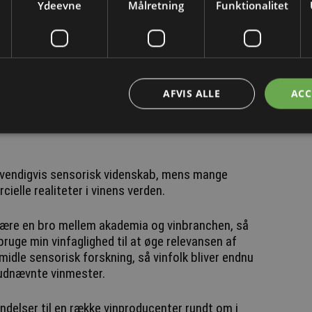
fatter og beskriver syreindhold i vin.
Ydeevne
Målretning
Funktionalitet
lyse af vinene, sensorisk evaluering, online
t udført i København og London.
AFVIS ALLE
ACC
er Qian Janice Wang, at hendes nye titel som Master
ranchen og den akademiske forskning i vinsmagning
ødvendigvis sensorisk videnskab, mens mange
cielle realiteter i vinens verden.
 at være en bro mellem akademia og vinbranchen, så
bruge min vinfaglighed til at øge relevansen af
midle sensorisk forskning, så vinfolk bliver endnu
yudnævnte vinmester.
ndelser til en række vinproducenter rundt om i