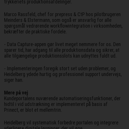
trykkeriets produktionsafdelinger.
Marco Rassfeld, chef for prepress & CtP hos pilotbrugeren
Meinders & Elstermann, som også er ansvarlig for alle
spørgsmål vedrørende workflowintegration i virksomheden,
bekræfter de praktiske fordele.
- Data Capture-appen gør livet meget nemmere for os. Den
sparer tid, har adgang til alle produktionsdata og sikrer, at
alle tilgængelige produktionsslots kan udnyttes fuldt ud.
- Implementeringen foregik stort set uden problemer, og
Heidelberg ydede hurtig og professionel support undervejs,
siger han.
Mere på vej
Kundeportalens nuværende automatiseringsfunktioner, der
hidtil i vid udstrækning er implementeret på basis af
Prinect, er blot et mellemtrin.
Heidelberg vil systematisk forbedre portalen og integrere
yderligere digitale løsninger, der vil øge