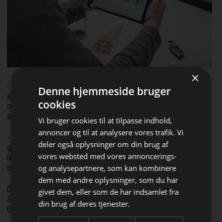
×
- Heidelberg-kundeportalen er en milepæl i digitaliseringen
Denne hjemmeside bruger
af kundeforhold og er samtidig et strategisk værktøj til
cookies
optimering af processer og styring af komplekse
arbejdsgange i trykkerier.
Vi bruger cookies til at tilpasse indhold,
annoncer og til at analysere vores trafik. Vi
- Vores ”Prinect Workflow” er rygraden i det hele. Kort sagt
deler også oplysninger om din brug af
gør kundeportalen ganske enkelt vores kunders arbejde
vores websted med vores annoncerings-
lettere, siger David Schmedding, chief technology & sales
officer hos Heidelberg.
og analysepartnere, som kan kombinere
Bliv opdateret hver uge
dem med andre oplysninger, som du har
Det bekræftes af kunder som Mark Mills, præsident for
givet dem, eller som de har indsamlet fra
Få de vigtigste nyheder fra
Spectrum Packaging Corporation i den amerikanske by
din brug af deres tjenester.
Orlando.
PackMarkedet