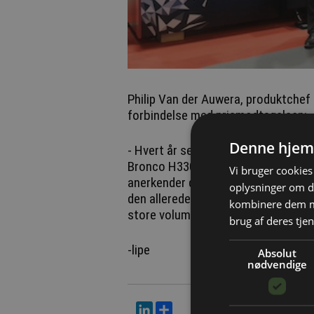
Philip Van der Auwera, produktchef f
forbindelse med prismodtagelsen:
Denne hjem
- Hvert år ser vi frem til at deltage
Bronco H3300 HS har kronet en succe
Vi bruger cookies 
anerkender denne hybrid- arbejdshe
oplysninger om d
den allerede hjælper udbydere af 
kombinere dem me
store volumener og opgaver i små 
brug af deres tjen
-lipe
Absolut
nødvendige
LinkedIn
Del