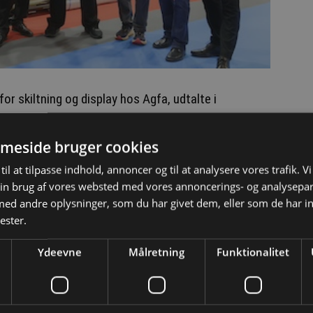
or skiltning og display hos Agfa, udtalte i
meside bruger cookies
 i FESPA, og at vinde en pris ved EDP Awards for Jeti
sfuld tur. Vi er utroligt stolte over, at dommerne
til at tilpasse indhold, annoncer og til at analysere vores trafik. V
sts balance mellem kraft og alsidighed, og hvordan
in brug af vores websted med vores annoncerings- og analysepa
tryktjenester med at håndtere både kampagner med
d andre oplysninger, som du har givet dem, eller som de har in
oplag.
ester.
Ydeevne
Målretning
Funktionalitet
26/5 2026