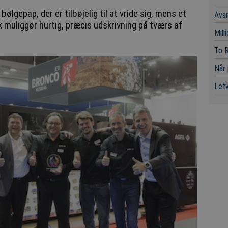
gepap, der er tilbøjelig til at vride sig, mens et
Avan
uliggør hurtig, præcis udskrivning på tværs af
Mill
To R
Når 
Letv