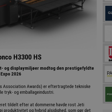
ronco H3300 HS
lt- og displaymiljøer modtog den prestigefyldte
 Expo 2026
ss Association Awards) er eftertragtede tekniske
tale tryk- og emballageindustri.
rost Jeti
 produktivitet og hybrid alsidighed, som gør det