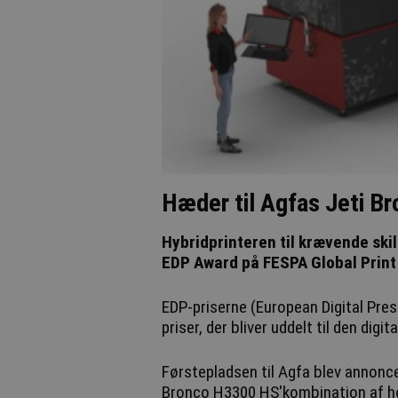
Hæder til Agfas Jeti B
Hybridprinteren til krævende ski
EDP Award på FESPA Global Print
EDP-priserne (European Digital Pre
priser, der bliver uddelt til den digi
Førstepladsen til Agfa blev annonceret tildelt efter at dommerne havde 
Bronco H3300 HS'kombination af høj