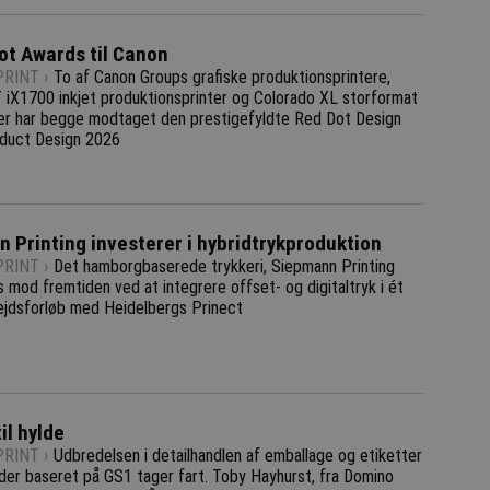
ot Awards til Canon
RINT ›
To af Canon Groups grafiske produktionsprintere,
 iX1700 inkjet produktionsprinter og Colorado XL storformat
ter har begge modtaget den prestigefyldte Red Dot Design
duct Design 2026
 Printing investerer i hybridtrykproduktion
RINT ›
Det hamborgbaserede trykkeri, Siepmann Printing
 mod fremtiden ved at integrere offset- og digitaltryk i ét
ejdsforløb med Heidelbergs Prinect
til hylde
RINT ›
Udbredelsen i detailhandlen af emballage og etiketter
er baseret på GS1 tager fart. Toby Hayhurst, fra Domino