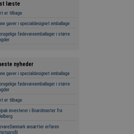
st læste
t er tilbage
ne gaver i specialdesignet emballage
rugelige fødevareemballager i større
gder
neste nyheder
ne gaver i specialdesignet emballage
rugelige fødevareemballager i større
gder
t er tilbage
ipak investerer i Boardmaster fra
delberg
evareDanmark ansætter erfaren
itetsprofil