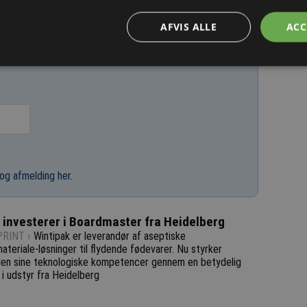
AFVIS ALLE
ACC
og afmelding her
.
 investerer i Boardmaster fra Heidelberg
RINT ›
Wintipak er leverandør af aseptiske
teriale-løsninger til flydende fødevarer. Nu styrker
en sine teknologiske kompetencer gennem en betydelig
 i udstyr fra Heidelberg