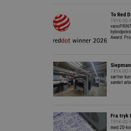
To Red D
TRYK-OG-P
varioPRINT
hybridprin
Award: Pro
Siepmann
TRYK-OG-P
sætter kurs
samlet arb
Fra tryk 
TRYK-OG-P
med 2D-kod