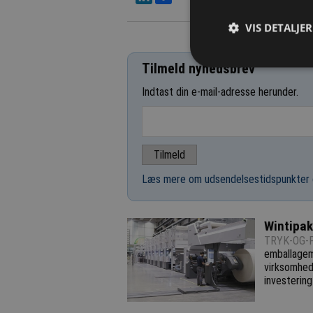
VIS DETALJER
Tilmeld nyhedsbrev
Indtast din e-mail-adresse herunder.
Læs mere om udsendelsestidspunkter 
Wintipak
TRYK-OG-P
emballagema
virksomhed
investering