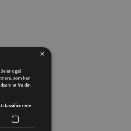
×
i deler også
rtnere, som kan
dsamlet fra din
Uklassificerede