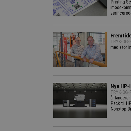
Printing S
imødekomme
verificere
Fremtide
TRYK-OG-P
med stor i
Nye HP-l
TRYK-OG-P
år lancere
Pack til H
Nonstop Dig