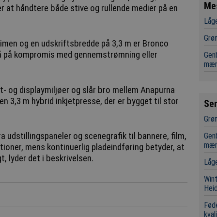
Me
er at håndtere både stive og rullende medier på en
Låge
Grøn
timen og en udskriftsbredde på 3,3 m er Bronco
 gå på kompromis med gennemstrømning eller
Genb
mæn
lt- og displaymiljøer og slår bro mellem Anapurna
n 3,3 m hybrid inkjetpresse, der er bygget til stor
Se
Grøn
a udstillingspaneler og scenegrafik til bannere, film,
Genb
mæn
tioner, mens kontinuerlig pladeindføring betyder, at
t, lyder det i beskrivelsen.
Låge
Wint
Hei
Fød
kval