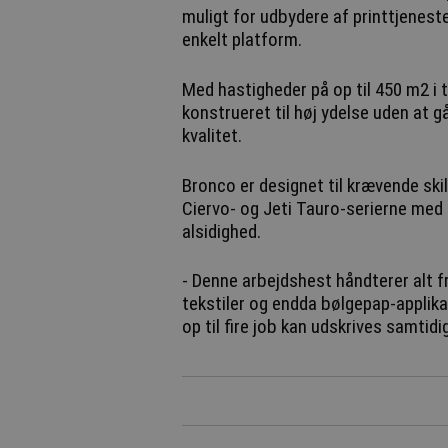
muligt for udbydere af printtjenest
enkelt platform.
Med hastigheder på op til 450 m2 i 
konstrueret til høj ydelse uden at
kvalitet.
Bronco er designet til krævende ski
Ciervo- og Jeti Tauro-serierne med e
alsidighed.
- Denne arbejdshest håndterer alt fr
tekstiler og endda bølgepap-applika
op til fire job kan udskrives samtidig