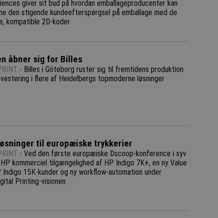
ciences giver sit bud på hvordan emballageproducenter kan
 den stigende kundeefterspørgsel på emballage med de
de, kompatible 2D-koder
n åbner sig for Billes
RINT ›
Billes i Göteborg ruster sig til fremtidens produktion
nvestering i flere af Heidelbergs topmoderne løsninger
øsninger til europæiske trykkerier
RINT ›
Ved den første europæiske Dscoop-konference i syv
r HP kommerciel tilgængelighed af HP Indigo 7K+, en ny Value
P Indigo 15K-kunder og ny workflow-automation under
ital Printing-visionen