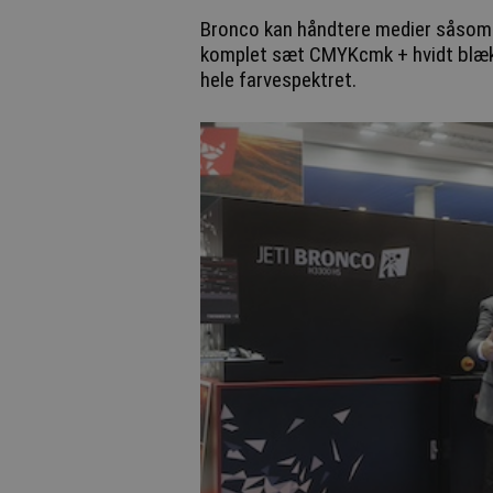
Bronco kan håndtere medier såsom bøl
komplet sæt CMYKcmk + hvidt blæk m
hele farvespektret.