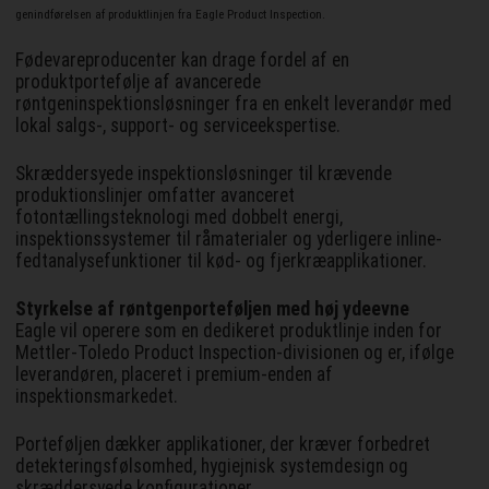
genindførelsen af produktlinjen fra Eagle Product Inspection.
Fødevareproducenter kan drage fordel af en
produktportefølje af avancerede
røntgeninspektionsløsninger fra en enkelt leverandør med
lokal salgs-, support- og serviceekspertise.
Skræddersyede inspektionsløsninger til krævende
produktionslinjer omfatter avanceret
fotontællingsteknologi med dobbelt energi,
inspektionssystemer til råmaterialer og yderligere inline-
fedtanalysefunktioner til kød- og fjerkræapplikationer.
Styrkelse af røntgenporteføljen med høj ydeevne
Eagle vil operere som en dedikeret produktlinje inden for
Mettler-Toledo Product Inspection-divisionen og er, ifølge
leverandøren, placeret i premium-enden af
inspektionsmarkedet.
Porteføljen dækker applikationer, der kræver forbedret
detekteringsfølsomhed, hygiejnisk systemdesign og
skræddersyede konfigurationer.