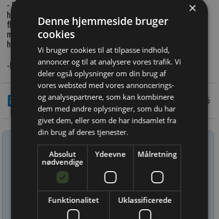
×
- Desuden er der mange muligheder for tilbehør som f.eks.
håndgrebsfunktion for optimal ergonomi, lige som der er
Denne hjemmeside bruger
flere opladningsmuligheder - bl.a. trådløs, single- og
cookies
multislotladere og særlig dock til montering i køretøjer,
hylster og cover mm., siger Jørgen Barkholt.
Vi bruger cookies til at tilpasse indhold,
annoncer og til at analysere vores trafik. Vi
-lipe
deler også oplysninger om din brug af
vores websted med vores annoncerings-
og analysepartnere, som kan kombinere
LinkedIn
Del
10/3 2026
dem med andre oplysninger, som du har
givet dem, eller som de har indsamlet fra
din brug af deres tjenester.
Tilmeld nyhedsbrev
Absolut
Ydeevne
Målretning
Indtast din e-mail-adresse herunder.
nødvendige
Funktionalitet
Uklassificerede
Læs mere om udsendelsestidspunkter og afmelding her
.