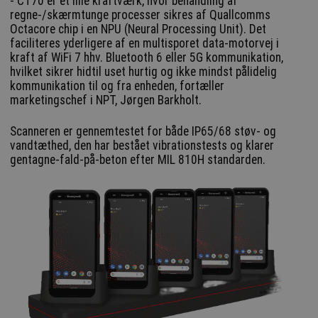
- CT70 er et lille kraftværk, hvor behandling af
regne-/skærmtunge processer sikres af Quallcomms
Octacore chip i en NPU (Neural Processing Unit). Det
faciliteres yderligere af en multisporet data-motorvej i
kraft af WiFi 7 hhv. Bluetooth 6 eller 5G kommunikation,
hvilket sikrer hidtil uset hurtig og ikke mindst pålidelig
kommunikation til og fra enheden, fortæller
marketingschef i NPT, Jørgen Barkholt.
Scanneren er gennemtestet for både IP65/68 støv- og
vandtæthed, den har bestået vibrationstests og klarer
gentagne-fald-på-beton efter MIL 810H standarden.