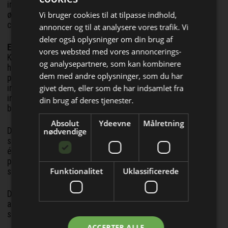
internationale vækststrategi til gavn for vores kunder og
Vi bruger cookies til at tilpasse indhold,
øvrige interessenter, siger Nicola Piovan, executive
chairman i PiovanGroup.
annoncer og til at analysere vores trafik. Vi
deler også oplysninger om din brug af
Et stærkt strategisk match
vores websted med vores annoncerings-
Kombinationen af PiovanGroups kompetencer inden for
og analysepartnere, som kan kombinere
håndtering af råvarer og Aasteds avancerede
Bliv opdateret hver uge
dem med andre oplysninger, som du har
procesteknologier gør det muligt at tilbyde fuldt
givet dem, eller som de har indsamlet fra
integrerede produktionsløsninger – fra håndtering af
Få de vigtigste nyheder fra
ingredienser til færdig chokolade, nutrition barer og
din brug af deres tjenester.
bageriprodukter.
PackMarkedet
Absolut
Ydeevne
Målretning
direkte i din indbakke
Det er kompetencer, som gør det muligt at imødekomme en
nødvendige
stigende efterspørgsel blandt fødevareproducenter efter
én samlet partner, der kan tage ansvar for hele
produktionsprocessen fra ingredienshåndtering til færdigt
Funktionalitet
Uklassificerede
slutprodukt.
Det gælder særligt på vækstmarkeder, hvor behovet for
automatisering og integrerede løsninger fortsætter med at
stige.
Jeg modtager allerede
ACCEPTER ALLE