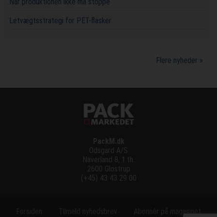
Når produktionen ikke må stoppe
Letvægtsstrategi for PET-flasker
Flere nyheder »
PackM.dk
Odsgard A/S
Naverland 8, 1.th.
2600 Glostrup
(+45) 43 43 29 00
Forsiden
Tilmeld nyhedsbrev
Abonnér på magasinet