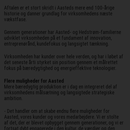
Aftalen er et stort skridt i Aasteds mere end 100-årige
historie og danner grundlag for virksomhedens næste
vækstfase.
Gennem generationer har Aasted- og Hedstrøm-familierne
udviklet virksomheden på et fundament af innovation,
entreprenørånd, kundefokus og langsigtet tænkning.
Virksomheden har kunder over hele verden, og har i løbet af
det seneste årti styrket sin position gennem et målrettet
fokus på bæredygtighed og energieffektive teknologier.
Flere muligheder for Aasted
Mere bæredygtig produktion er i dag en integreret del af
virksomhedens målsætning og langsigtede strategiske
ambition.
- Det handler om at skabe endnu flere muligheder for
Aasted, vores kunder og vores medarbejdere. Vi er stolte
af det, der er blevet opbygget gennem generationer, og vi er
fortsat dybt engagerede i den kultur, de værdier og den