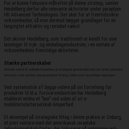
For at kunne fokusere målrettet på denne strategi, samler
Heidelberg derfor alle relevante aktiviteter under paraplyen
HD Advanced Technologies. Det sker for at fremtidssikre
virksomheden, så man dermed lægger grundlaget for en
langsigtet attraktiv og rentabel vækst.
Det skriver Heidelberg, som traditionelt er kendt for sine
løsninger til tryk- og emballageindustrien, i en omtale af
virksomhedens fremtidige aktiviteter.
Stærke partnerskaber
Allerede sidste år indledte Heidelberg et strategisk partnerskab med den tyske specialist
Vincorion, som udvikler energisystemer til brug i både civile og militære løsninger.
Ved systematisk aT bygge videre på sin forretning for
produkter til bl.a. forsvarsindustrien har Heidelberg
etableret endnu et "ben" ved siden af sit e-
mobilitetsdatterselskab Amperfied.
Et eksempel på strategiske tiltag i denne praksis er Onberg,
et joint venture med det amerikansk-israelske
teknologiselskab Ondas, der fokuserer på autonome anti-