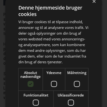
×
Denne hjemmeside bruger
cookies
Parallelt hermed styrker Heidelberg sin position som
systemintegrator og dækker i stigende grad hele
Vi bruger cookies til at tilpasse indhold,
værdikæden inden for emballageproduktion fra start til
annoncer og til at analysere vores trafik. Vi
slut. Et centralt fokus er på processer før og efter selve
deler også oplysninger om din brug af
trykningen.
vores websted med vores annoncerings-
Heidelberg har eksempelvis udvidet sit strategiske
og analysepartnere, som kan kombinere
partnerskab inden for efterbehandling af emballage med
Bliv opdateret hver uge
dem med andre oplysninger, som du har
den kinesiske producent Masterwork betydeligt og er
givet dem, eller som de har indsamlet fra
Få de vigtigste nyheder fra
dermed gået videre end det tidligere samarbejde om salg
din brug af deres tjenester.
og distribution.
PackMarkedet
Absolut
Ydeevne
Målretning
Samtidig fortsætter virksomheden den teknologiske
direkte i din indbakke
nødvendige
udvikling af sin kerneforretningsportefølje og udvider
systematisk sine aktiviteter i vækstregioner som
Latinamerika, Vietnam og Indien. Derudover styrker
målrettede strategiske M&A-tiltag, såsom erhvervelsen af
Funktionalitet
Uklassificerede
varemærkerettighederne til Polar, porteføljen yderligere.