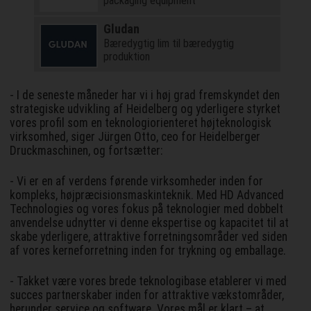
packaging equipment
Gludan
Bæredygtig lim til bæredygtig
produktion
- I de seneste måneder har vi i høj grad fremskyndet den
strategiske udvikling af Heidelberg og yderligere styrket
vores profil som en teknologiorienteret højteknologisk
virksomhed, siger Jürgen Otto, ceo for Heidelberger
Druckmaschinen, og fortsætter:
- Vi er en af verdens førende virksomheder inden for
kompleks, højpræcisionsmaskinteknik. Med HD Advanced
Technologies og vores fokus på teknologier med dobbelt
anvendelse udnytter vi denne ekspertise og kapacitet til at
skabe yderligere, attraktive forretningsområder ved siden
af vores kerneforretning inden for trykning og emballage.
- Takket være vores brede teknologibase etablerer vi med
succes partnerskaber inden for attraktive vækstområder,
herunder service og software. Vores mål er klart – at