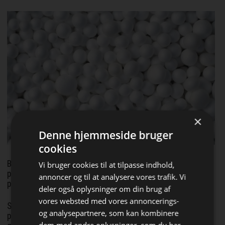
×
Denne hjemmeside bruger
cookies
BASF bruger olien helt i begyndelsen af
Vi bruger cookies til at tilpasse indhold,
produktionsprocessen til at fremstille ny plast og andre
annoncer og til at analysere vores trafik. Vi
produkter.
deler også oplysninger om din brug af
vores websted med vores annoncerings-
Senere blandes de genanvendte og fossile råstoffer i
og analysepartnere, som kan kombinere
produktionen og kan ikke skelnes fra hinanden. Den
dem med andre oplysninger, som du har