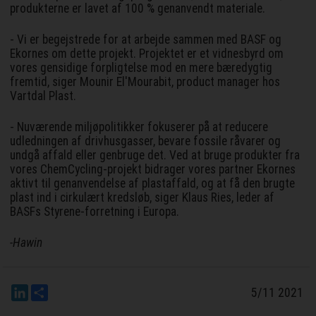
produkterne er lavet af 100 % genanvendt materiale.
- Vi er begejstrede for at arbejde sammen med BASF og
Ekornes om dette projekt. Projektet er et vidnesbyrd om
vores gensidige forpligtelse mod en mere bæredygtig
fremtid, siger Mounir El'Mourabit, product manager hos
Vartdal Plast.
- Nuværende miljøpolitikker fokuserer på at reducere
udledningen af drivhusgasser, bevare fossile råvarer og
undgå affald eller genbruge det. Ved at bruge produkter fra
vores ChemCycling-projekt bidrager vores partner Ekornes
aktivt til genanvendelse af plastaffald, og at få den brugte
plast ind i cirkulært kredsløb, siger Klaus Ries, leder af
BASFs Styrene-forretning i Europa.
-Hawin
LinkedIn
Del
5/11 2021