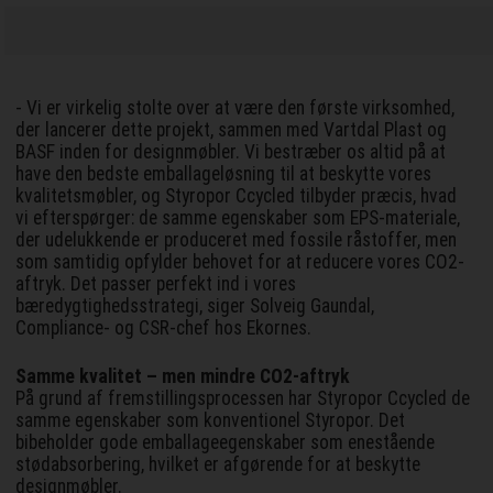
- Vi er virkelig stolte over at være den første virksomhed,
der lancerer dette projekt, sammen med Vartdal Plast og
BASF inden for designmøbler. Vi bestræber os altid på at
have den bedste emballageløsning til at beskytte vores
kvalitetsmøbler, og Styropor Ccycled tilbyder præcis, hvad
vi efterspørger: de samme egenskaber som EPS-materiale,
der udelukkende er produceret med fossile råstoffer, men
som samtidig opfylder behovet for at reducere vores CO2-
aftryk. Det passer perfekt ind i vores
bæredygtighedsstrategi, siger Solveig Gaundal,
Compliance- og CSR-chef hos Ekornes.
Samme kvalitet
– men mindre CO2-aftryk
På grund af fremstillingsprocessen har Styropor Ccycled de
samme egenskaber som konventionel Styropor. Det
bibeholder gode emballageegenskaber som enestående
stødabsorbering, hvilket er afgørende for at beskytte
designmøbler.