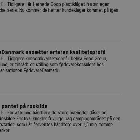
E ›
Tidligere i år fjernede Coop plastiklåget fra sin egen
che-serie. Nu kommer det efter kundeklager kommet på igen
Danmark ansætter erfaren kvalitetsprofil
E ›
Tidligere koncernkvalitetschef i Delika Food Group,
und, er tiltrådt en stilling som fødevarekonsulent hos
anisationen FødevareDanmark.
r pantet på roskilde
E ›
For at kunne håndtere de store mængder dåser og
Roskilde Festival knokler frivillige bag campingområdet på den
tstation, som i år forventes håndtere over 1,5 mio. tomme
asker