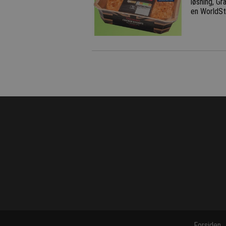
løsning, Gr
en WorldSt
Forsiden