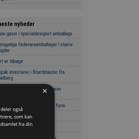
neste nyheder
ne gaver i specialdesignet emballage
rugelige fødevareemballager i større
gder
t er tilbage
ipak investerer i Boardmaster fra
delberg
evareDanmark ansætter erfaren
×
itetsprofil
ceret osteproduktion tager form
i deler også
rtnere, som kan
ioner pantet på roskilde
dsamlet fra din
ed Dot Awards til Canon
produktionen ikke må stoppe