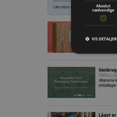
Absolut
Læs mere om udsendelsestidspunkter 
nødvendige
Grønne g
EMBALLAG
organisatio
VIS DETALJER
Genbruge
EMBALLAG
tilhørerne
emballager 
Låget er