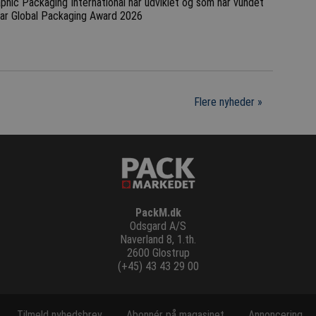
aphic Packaging International har udviklet og som har vundet
ar Global Packaging Award 2026
Flere nyheder »
PackM.dk
Odsgard A/S
Naverland 8, 1.th.
2600 Glostrup
(+45) 43 43 29 00
Tilmeld nyhedsbrev
Abonnér på magasinet
Annoncering