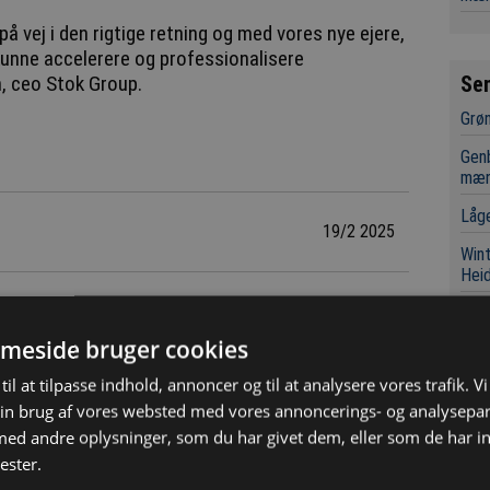
å vej i den rigtige retning og med vores nye ejere,
unne accelerere og professionalisere
Se
n, ceo Stok Group.
Grøn
Genb
mæn
Låge
19/2 2025
Wint
Hei
Fød
kval
meside bruger cookies
Avan
til at tilpasse indhold, annoncer og til at analysere vores trafik. V
in brug af vores websted med vores annoncerings- og analysepa
Mill
d andre oplysninger, som du har givet dem, eller som de har in
To R
ester.
Når 