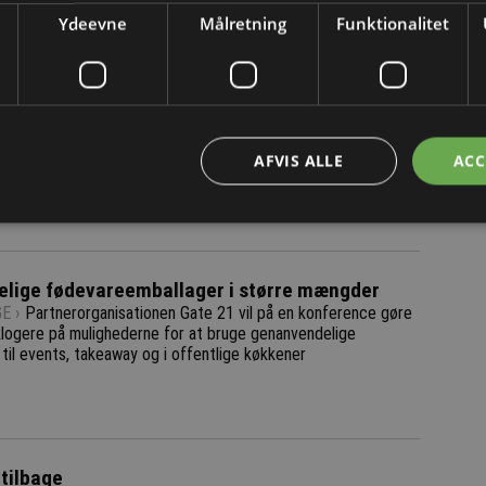
Ydeevne
Målretning
Funktionalitet
og afmelding her
.
Letv
aver i specialdesignet emballage
E ›
DS Smith har udviklet en genanvendelig indpakning til
nen Give a tree, der sælger træer som gaver i bl.a. Danmark
AFVIS ALLE
ACC
lige fødevareemballager i større mængder
E ›
Partnerorganisationen Gate 21 vil på en konference gøre
 klogere på mulighederne for at bruge genanvendelige
til events, takeaway og i offentlige køkkener
 tilbage