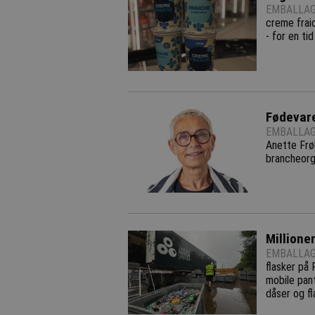
EMBALLAG
creme frai
- for en tid
Fødevare
EMBALLAG
Anette Frøl
brancheorg
Millione
EMBALLAG
flasker på 
mobile pan
dåser og fl