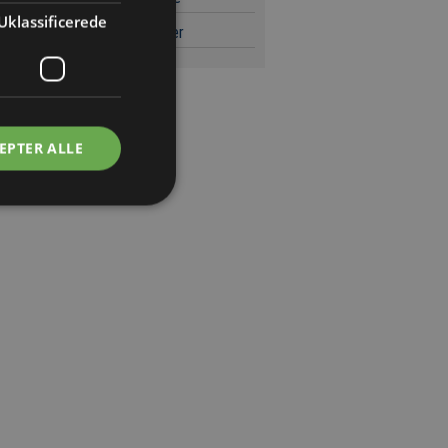
Uklassificerede
ægtsstrategi for PET-flasker
EPTER ALLE