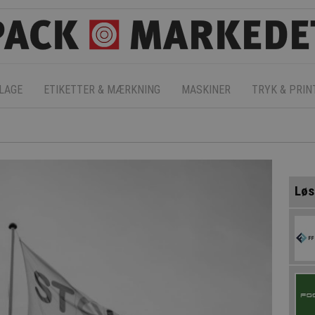
LAGE
ETIKETTER & MÆRKNING
MASKINER
TRYK & PRIN
Løs