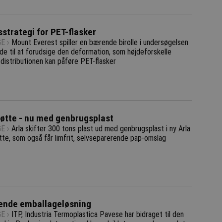
strategi for PET-flasker
E ›
Mount Everest spiller en bærende birolle i undersøgelsen
de til at forudsige den deformation, som højdeforskelle
 distributionen kan påføre PET-flasker
øtte - nu med genbrugsplast
E ›
Arla skifter 300 tons plast ud med genbrugsplast i ny Arla
tte, som også får limfrit, selvseparerende pap-omslag
ende emballageløsning
E ›
ITP, Industria Termoplastica Pavese har bidraget til den