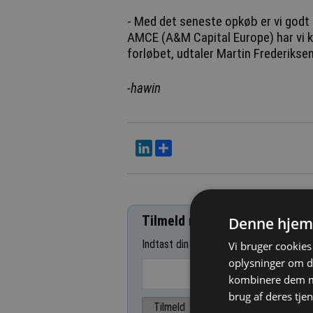
- Med det seneste opkøb er vi godt p
AMCE (A&M Capital Europe) har vi k
forløbet, udtaler Martin Frederikse
-hawin
LinkedIn
Del
Tilmeld nyhedsbrev
Denne hjem
Indtast din e-mail-adresse herunder.
Vi bruger cookies 
oplysninger om d
kombinere dem me
brug af deres tjen