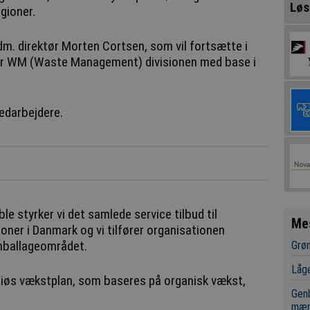
Løs
gioner.
adm. direktør Morten Cortsen, som vil fortsætte i
or WM (Waste Management) divisionen med base i
edarbejdere.
le styrker vi det samlede service tilbud til
Me
oner i Danmark og vi tilfører organisationen
mballageområdet.
Grøn
Låge
tiøs vækstplan, som baseres på organisk vækst,
Genb
mæn